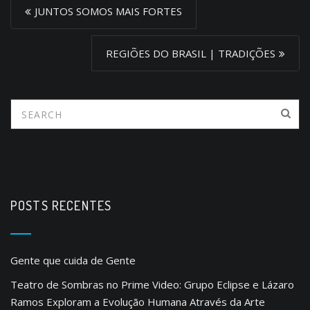
P
JUNTOS SOMOS MAIS FORTES
o
s
REGIÕES DO BRASIL | TRADIÇÕES
t
n
a
v
i
g
a
POSTS RECENTES
t
i
Gente que cuida de Gente
o
Teatro de Sombras no Prime Video: Grupo Eclipse e Lázaro
n
Ramos Exploram a Evolução Humana Através da Arte