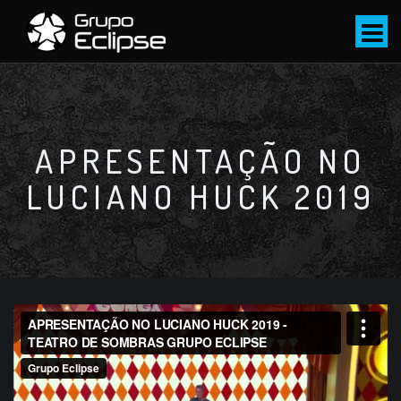
S
k
i
p
t
o
c
APRESENTAÇÃO NO
o
LUCIANO HUCK 2019
n
t
e
n
t