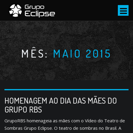
S
k
i
p
t
o
c
MÊS:
MAIO 2015
o
n
t
e
n
t
HOMENAGEM AO DIA DAS MÃES DO
GRUPO RBS
GrupoRBS homenageia as mães com o Vídeo do Teatro de
Sombras Grupo Eclipse. O teatro de sombras no Brasil. A