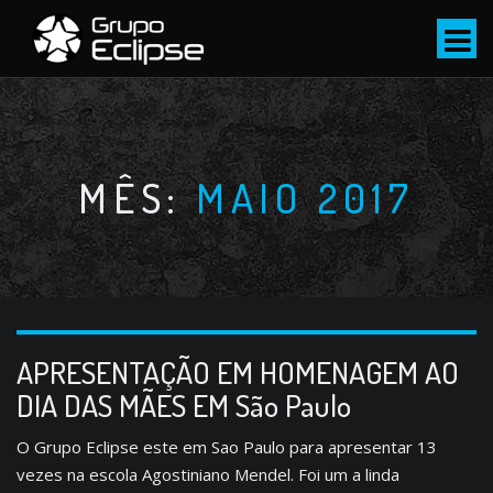
S
k
i
p
t
o
c
MÊS:
MAIO 2017
o
n
t
e
n
t
APRESENTAÇÃO EM HOMENAGEM AO
DIA DAS MÃES EM São Paulo
O Grupo Eclipse este em Sao Paulo para apresentar 13
vezes na escola Agostiniano Mendel. Foi um a linda