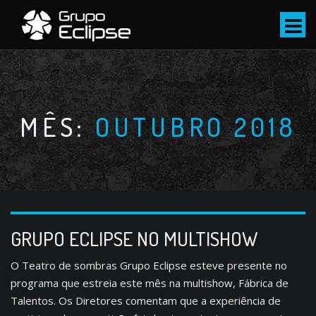
S
k
i
p
t
o
c
MÊS:
OUTUBRO 2018
o
n
t
e
n
t
GRUPO ECLIPSE NO MULTISHOW
O Teatro de sombras Grupo Eclipse esteve presente no
programa que estreia este mês na multishow, Fábrica de
Talentos. Os Diretores comentam que a experiência de