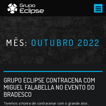
S
k
i
p
t
o
c
MÊS:
OUTUBRO 2022
o
n
t
e
n
t
GRUPO ECLIPSE CONTRACENA COM
MIGUEL FALABELLA NO EVENTO DO
BRADESCO
Tivemos a honra de contracenar com o grande ator,