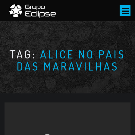
S
k
i
p
t
o
c
TAG:
ALICE NO PAIS
o
DAS MARAVILHAS
n
t
e
n
t