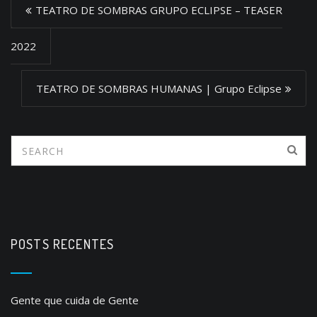
P
TEATRO DE SOMBRAS GRUPO ECLIPSE – TEASER
o
s
2022
t
TEATRO DE SOMBRAS HUMANAS | Grupo Eclipse
n
a
v
i
g
a
t
POSTS RECENTES
i
o
n
Gente que cuida de Gente