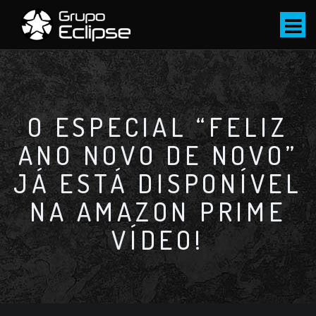
S
k
i
p
t
o
c
O ESPECIAL “FELIZ
o
ANO NOVO DE NOVO”
n
t
JÁ ESTÁ DISPONÍVEL
e
n
NA AMAZON PRIME
t
VÍDEO!