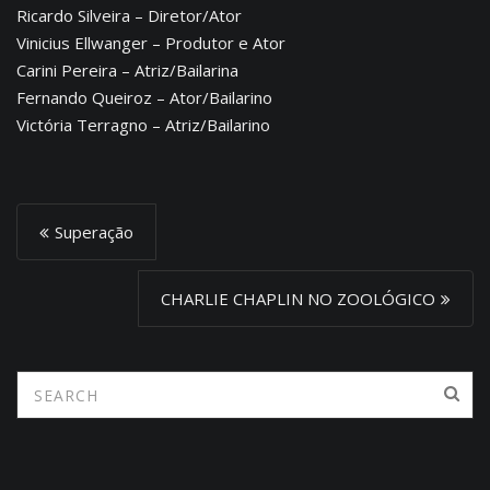
Ricardo Silveira – Diretor/Ator
Vinicius Ellwanger – Produtor e Ator
Carini Pereira – Atriz/Bailarina
Fernando Queiroz – Ator/Bailarino
Victória Terragno – Atriz/Bailarino
P
Superação
o
s
CHARLIE CHAPLIN NO ZOOLÓGICO
t
n
a
v
i