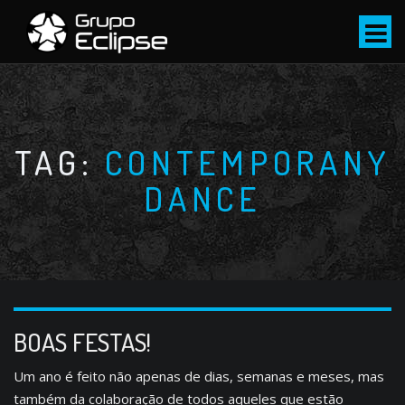
S
k
i
p
t
o
c
TAG:
CONTEMPORANY
o
DANCE
n
t
e
n
t
BOAS FESTAS!
Um ano é feito não apenas de dias, semanas e meses, mas
também da colaboração de todos aqueles que estão