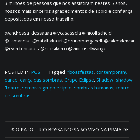
3 milhões de pessoas que nos assistiram nestes 5 anos,
nossos mais sinceros agradecimentos de apoio e confiança
depositados em nosso trabalho.
@andressa_dessaaaa @vcasassola @nicollischeid
@_amandis_ @natalhakauri @brunomanganelli @caleoalencar
@evertonnunes @ricosilvero @viniciusellwanger
POSTED IN
POST
Tagged
#boasfestas
,
contemporany
dance
,
dança das sombras
,
Grupo Eclipse
,
Shadow
,
shadow
Teatre
,
sombras grupo eclipse
,
sombras humanas
,
teatro
de sombras
P
O PATO – RIO BOSSA NOSSA AO VIVO NA PRAIA DE
o