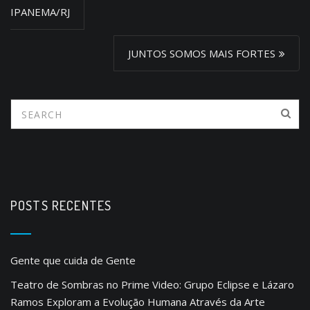
s
IPANEMA/RJ
t
JUNTOS SOMOS MAIS FORTES
n
a
v
i
g
a
t
POSTS RECENTES
i
o
n
Gente que cuida de Gente
Teatro de Sombras no Prime Video: Grupo Eclipse e Lázaro
Ramos Exploram a Evolução Humana Através da Arte