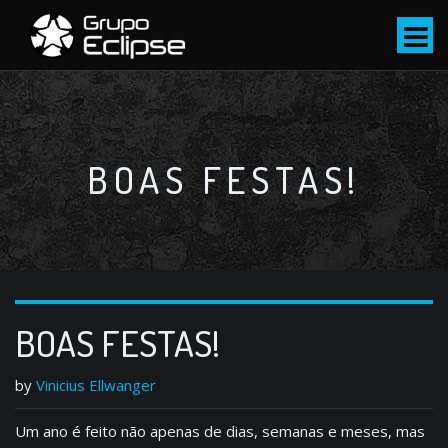
S
k
i
p
t
o
c
BOAS FESTAS!
o
n
t
e
n
t
BOAS FESTAS!
by
Vinicius Ellwanger
Um ano é feito não apenas de dias, semanas e meses, mas