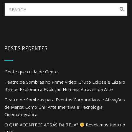
s
n
a
v
i
POSTS RECENTES
g
a
Gente que cuida de Gente
t
Teatro de Sombras no Prime Video: Grupo Eclipse e Lázaro
i
Ramos Exploram a Evolução Humana Através da Arte
o
Teatro de Sombras para Eventos Corporativos e Ativações
n
de Marca: Como Unir Arte Imersiva e Tecnologia
Cinematográfica
O QUE ACONTECE ATRÁS DA TELA?
Revelamos tudo no