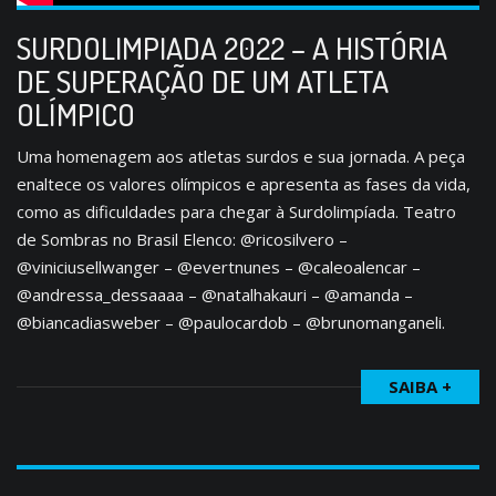
SURDOLIMPIADA 2022 – A HISTÓRIA
DE SUPERAÇÃO DE UM ATLETA
OLÍMPICO
Uma homenagem aos atletas surdos e sua jornada. A peça
enaltece os valores olímpicos e apresenta as fases da vida,
como as dificuldades para chegar à Surdolimpíada. Teatro
de Sombras no Brasil Elenco: @ricosilvero –
@viniciusellwanger – @evertnunes – @caleoalencar –
@andressa_dessaaaa – @natalhakauri – @amanda –
@biancadiasweber – @paulocardob – @brunomanganeli.
SAIBA +