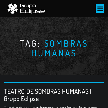
S
k
i
p
t
o
c
TAG:
SOMBRAS
o
HUMANAS
n
t
e
n
t
TEATRO DE SOMBRAS HUMANAS |
Grupo Eclipse
O teatro de sombras humanas é uma forma de arte que